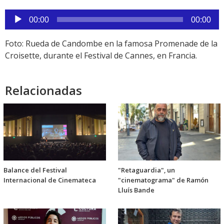
Reproductor
00:00
00:00
de
audio
Foto: Rueda de Candombe en la famosa Promenade de la
Croisette, durante el Festival de Cannes, en Francia.
Relacionadas
Balance del Festival
"Retaguardia", un
Internacional de Cinemateca
"cinematograma" de Ramón
Lluís Bande