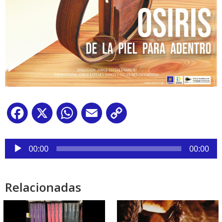
Facebook
X
WhatsApp
Email
Copy
Link
Reproductor
de
00:00
00:00
audio
Relacionadas