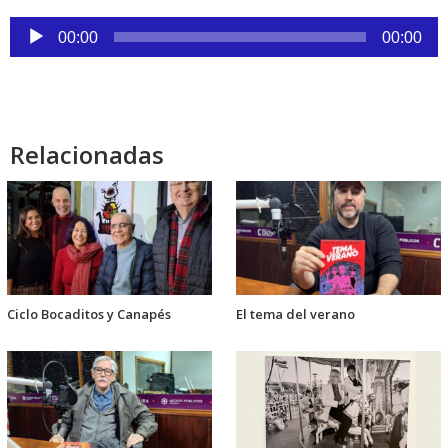
Reproductor
00:00
00:00
de
audio
Relacionadas
Ciclo Bocaditos y Canapés
El tema del verano