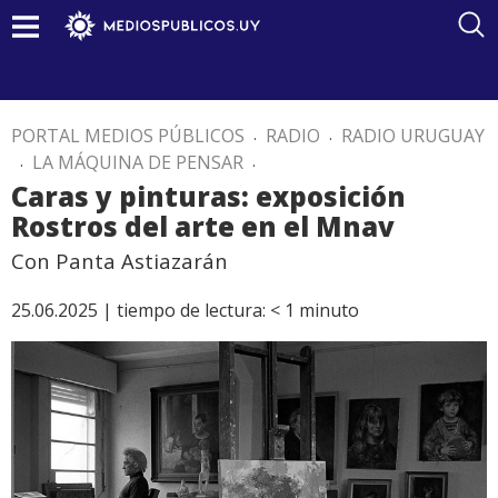
PORTAL MEDIOS PÚBLICOS
.
RADIO
.
RADIO URUGUAY
.
LA MÁQUINA DE PENSAR
.
Caras y pinturas: exposición
Rostros del arte en el Mnav
Con Panta Astiazarán
25.06.2025 |
tiempo de lectura:
< 1
minuto