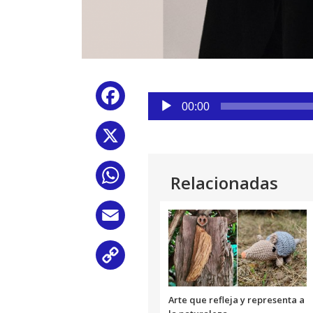
Reproductor
Facebook
de
00:00
audio
X
WhatsApp
Relacionadas
Email
Copy
Link
Arte que refleja y representa a