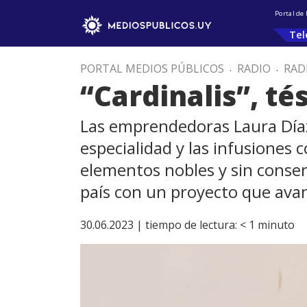
Portal de
Tel
PORTAL MEDIOS PÚBLICOS
.
RADIO
.
RAD
“Cardinalis”, té
Las emprendedoras Laura Díaz 
especialidad y las infusiones
elementos nobles y sin conserv
país con un proyecto que avanz
30.06.2023 |
tiempo de lectura:
< 1
minuto