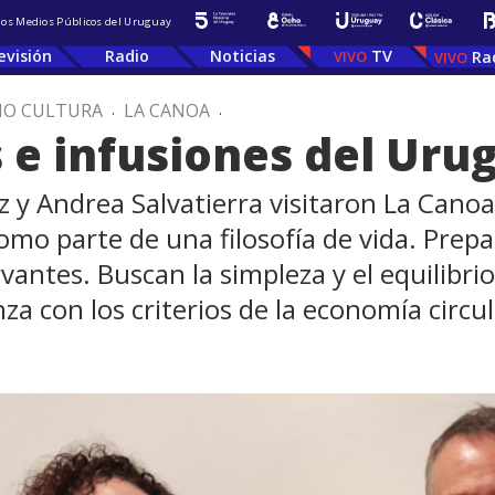
 los Medios Públicos del Uruguay
evisión
Radio
Noticias
TV
Ra
IO CULTURA
.
LA CANOA
.
s e infusiones del Uru
y Andrea Salvatierra visitaron La Canoa
 como parte de una filosofía de vida. Pre
antes. Buscan la simpleza y el equilibrio
a con los criterios de la economía circul