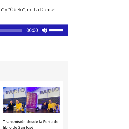
va" y "Óbelo", en La Domus
Utiliza
00:00
las
teclas
de
flecha
arriba/abajo
para
aumentar
o
disminuir
el
volumen.
Transmisión desde la Feria del
libro de San José