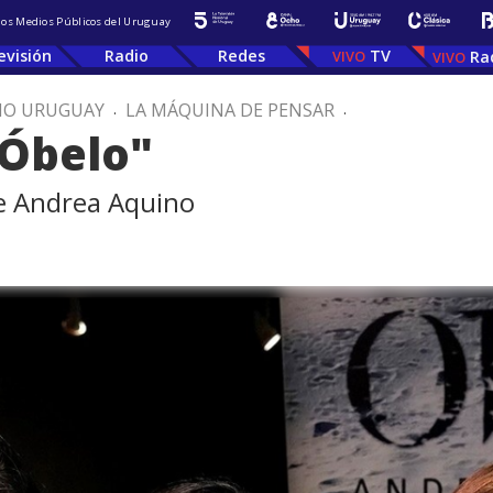
 los Medios Públicos del Uruguay
evisión
Radio
Redes
TV
Ra
IO URUGUAY
.
LA MÁQUINA DE PENSAR
.
"Óbelo"
de Andrea Aquino