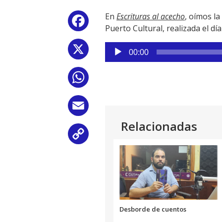
En
Escrituras al acecho
, oímos l
Facebook
Puerto Cultural, realizada el dí
Reproductor
X
00:00
de
audio
WhatsApp
Email
Relacionadas
Copy
Link
Desborde de cuentos