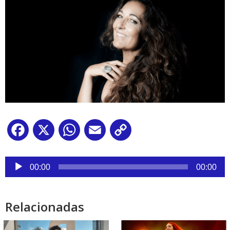
Facebook
X
WhatsApp
Email
Copy
Link
Reproductor
de
00:00
00:00
audio
Relacionadas