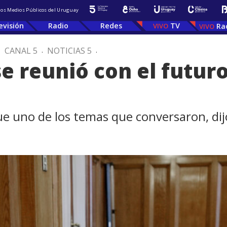
 los Medios Públicos del Uruguay
evisión
Radio
Redes
TV
Ra
.
CANAL 5
.
NOTICIAS 5
.
e reunió con el futuro
ue uno de los temas que conversaron, di