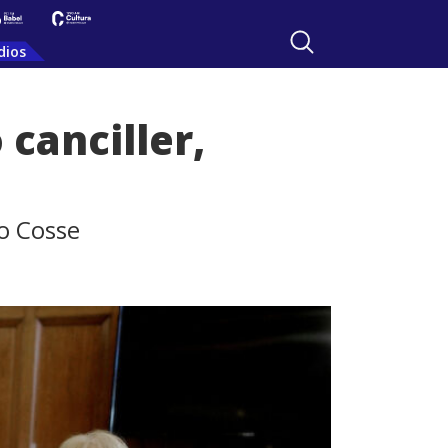
dios
 canciller,
jo Cosse