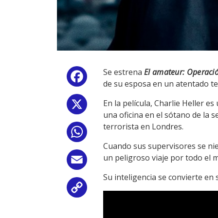
Se estrena
El amateur: Operaci
Facebook
de su esposa en un atentado te
En la película, Charlie Heller 
X
una oficina en el sótano de la 
terrorista en Londres.
WhatsApp
Cuando sus supervisores se ni
un peligroso viaje por todo el 
Email
Su inteligencia se convierte e
Copy
Reproductor
de
Link