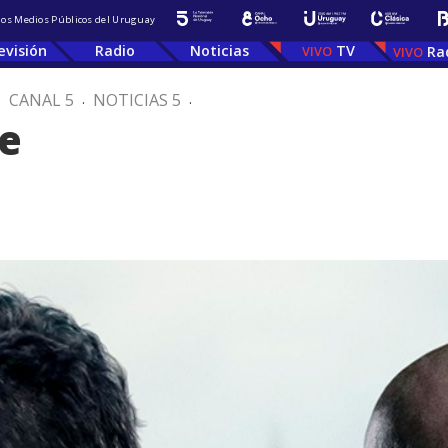
 los Medios Públicos del Uruguay
evisión
Radio
Noticias
TV
Ra
.
CANAL 5
.
NOTICIAS 5
.
ne