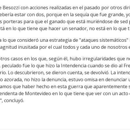
e Besozzi con acciones realizadas en el pasado por otros dir
debería estar con dos, porque en la sequía que fue grande, yo
las porteras para que el ganado que está muriéndose de sed
á en lo que tiene que hacer un senador, no está en lo que t
ó a lo que consideró una estrategia de "ataques sistemáticos"
gnitud inusitada por el cual todos y cada uno de nosotros e
otros casos en los que, según él, hubo irregularidades que 
, peculado fue lo que hizo la Intendencia cuando se dio al F
rio. Lo descubrieron, se dieron cuenta, se devolvió. La int
 azorada, no hizo la denuncia, estuvo omisa en denunciar u
ríamos que haber hecho en esta guerra que aparentemente s
tendenta de Montevideo en lo que tiene que ver con un acto 
", concluyó.