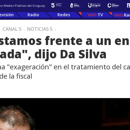
 los Medios Públicos del Uruguay
evisión
Radio
Redes
TV
Ra
.
CANAL 5
.
NOTICIAS 5
.
Estamos frente a un e
da", dijo Da Silva
na "exageración" en el tratamiento del c
e la fiscal