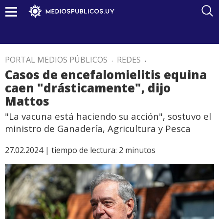
PORTAL MEDIOS PÚBLICOS
.
REDES
.
Casos de encefalomielitis equina
caen "drásticamente", dijo
Mattos
"La vacuna está haciendo su acción", sostuvo el
ministro de Ganadería, Agricultura y Pesca
27.02.2024 |
tiempo de lectura:
2
minutos