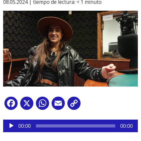
08.05.2024 |
tiempo de lectura:
< 1
minuto
Facebook
X
WhatsApp
Email
Copy
Link
Reproductor
de
00:00
00:00
audio