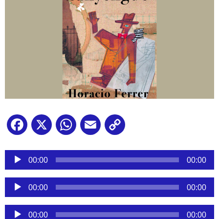
Facebook
X
WhatsApp
Email
Copy
Link
Reproductor
de
00:00
00:00
audio
Reproductor
00:00
00:00
de
audio
Reproductor
00:00
00:00