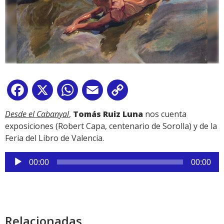
Facebook
X
WhatsApp
Email
Copy
Link
Desde el Cabanyal
,
Tomás Ruiz Luna
nos cuenta
exposiciones (Robert Capa, centenario de Sorolla) y de la
Feria del Libro de Valencia.
Reproductor
00:00
00:00
de
audio
Relacionadas