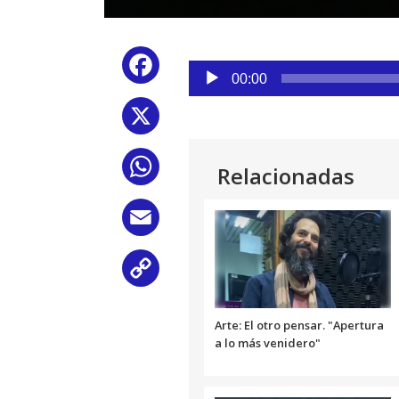
Reproductor
Facebook
de
00:00
audio
X
WhatsApp
Relacionadas
Email
Copy
Link
Arte: El otro pensar. "Apertura
a lo más venidero"