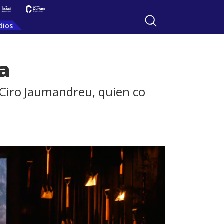
dios
a
 Ciro Jaumandreu, quien co