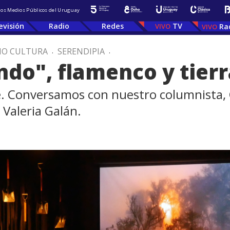
 los Medios Públicos del Uruguay
evisión
Radio
Redes
TV
Ra
IO CULTURA
.
SERENDIPIA
.
do", flamenco y tierr
re. Conversamos con nuestro columnista,
 Valeria Galán.