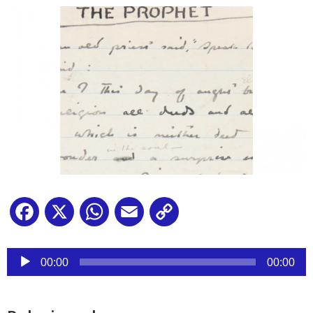
Facebook
X
WhatsApp
Email
Copy
Link
Reproductor
de
00:00
00:00
audio