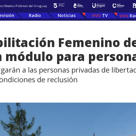
 los Medios Públicos del Uruguay
evisión
Radio
Noticias
TV
Ra
ilitación Femenino d
n módulo para person
garán a las personas privadas de libertad
ondiciones de reclusión