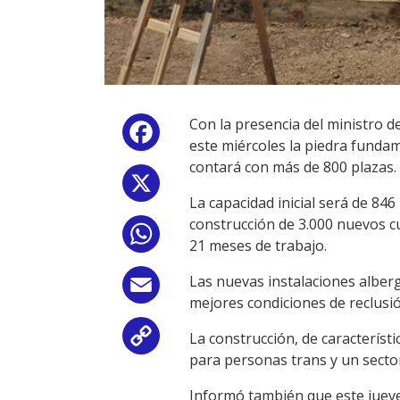
Con la presencia del ministro d
Facebook
este miércoles la piedra fundam
contará con más de 800 plazas.
X
La capacidad inicial será de 84
construcción de 3.000 nuevos c
WhatsApp
21 meses de trabajo.
Las nuevas instalaciones alberg
Email
mejores condiciones de reclusió
La construcción, de característi
Copy
para personas trans y un sector
Link
Informó también que este jueves