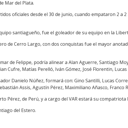
de Mar del Plata.
dos oficiales desde el 30 de junio, cuando empataron 2 a 2 
uipo santiagueño, fue el goleador de su equipo en la Liber
ro de Cerro Largo, con dos conquistas fue el mayor anotador
Omar de Felippe, podría alinear a Alan Aguerre, Santiago Mo
ian Cufre, Matías Perelló, Iván Gómez, José Florentin, Luca
ador Danielo Núñez, formará con: Gino Santilli, Lucas Correa
Sebastián Assis, Agustín Pérez, Maximiliano Añasco, Franco 
erto Pérez, de Perú, y a cargo del VAR estará su compatriota
tiago del Estero.