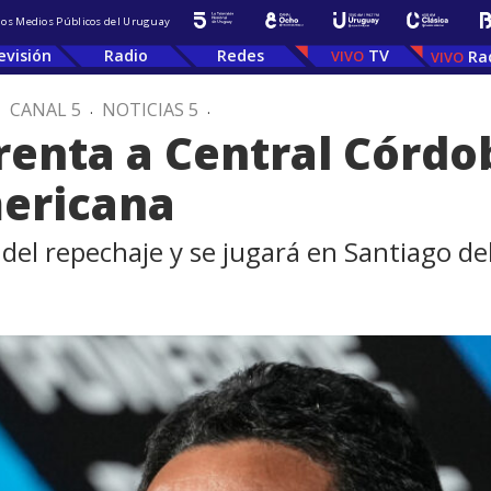
 los Medios Públicos del Uruguay
evisión
Radio
Redes
TV
Ra
.
CANAL 5
.
NOTICIAS 5
.
renta a Central Córdo
ericana
del repechaje y se jugará en Santiago de