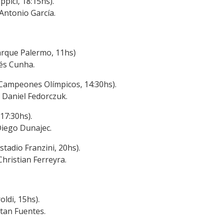
pici, 18:15hs).
 Antonio García.
rque Palermo, 11hs)
rés Cunha.
Campeones Olímpicos, 14:30hs).
 Daniel Fedorczuk.
17:30hs).
Diego Dunajec.
tadio Franzini, 20hs).
Christian Ferreyra.
ldi, 15hs).
atan Fuentes.