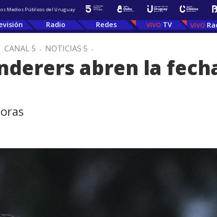
 los Medios Públicos del Uruguay
evisión
Radio
Redes
TV
Ra
.
CANAL 5
.
NOTICIAS 5
.
derers abren la fecha
horas