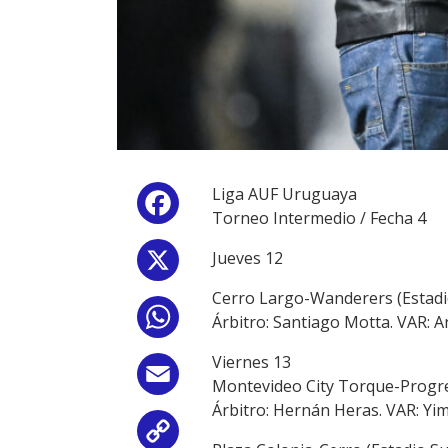
Liga AUF Uruguaya
Facebook
Torneo Intermedio / Fecha 4
Jueves 12
X
Cerro Largo-Wanderers (Estadio
WhatsApp
Árbitro: Santiago Motta. VAR: 
Viernes 13
Email
Montevideo City Torque-Progre
Árbitro: Hernán Heras. VAR: Yi
Copy