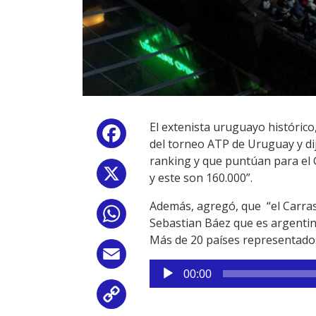
El extenista uruguayo histórico
Facebook
del torneo ATP de Uruguay y dij
ranking y que puntúan para el 
X
y este son 160.000”.
Además, agregó, que “el Carras
WhatsApp
Sebastian Báez que es argentin
Más de 20 países representado
Email
Reproductor
00:00
de
Copy
audio