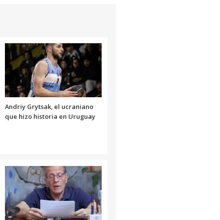
de
flecha
arriba/abajo
para
aumentar
o
disminuir
el
volumen.
Andriy Grytsak, el ucraniano
que hizo historia en Uruguay