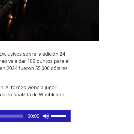
xclusivos sobre la edición 24
neo va a dar 100 puntos para el
en 2024 fueron 55.000 dólares
. Al torneo viene a jugar
uarto finalista de Wimbledon.
Utiliza
00:00
las
teclas