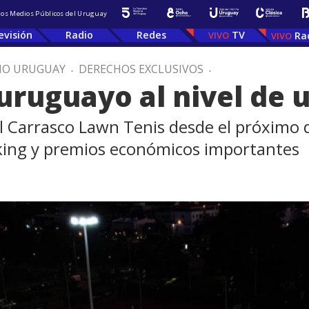
 los Medios Públicos del Uruguay
evisión
Radio
Redes
TV
Ra
IO URUGUAY
.
DERECHOS EXCLUSIVOS
.
uruguayo al nivel de 
al Carrasco Lawn Tenis desde el próximo
nking y premios económicos importantes