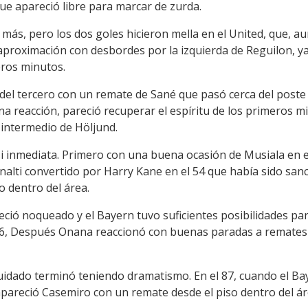
ue apareció libre para marcar de zurda.
más, pero los dos goles hicieron mella en el United, que, a
aproximación con desbordes por la izquierda de Reguilon, 
eros minutos.
 del tercero con un remate de Sané que pasó cerca del poste
a reacción, pareció recuperar el espíritu de los primeros mi
 intermedio de Höljund.
i inmediata. Primero con una buena ocasión de Musiala en el
nalti convertido por Harry Kane en el 54 que había sido sanc
 dentro del área.
areció noqueado y el Bayern tuvo suficientes posibilidades pa
 56, Después Onana reaccionó con buenas paradas a remate
uidado terminó teniendo dramatismo. En el 87, cuando el Bay
 apareció Casemiro con un remate desde el piso dentro del ár