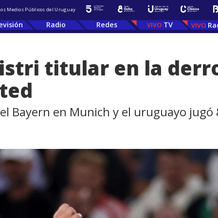
 los Medios Públicos del Uruguay
evisión
Radio
Redes
TV
Ra
stri titular en la derr
ted
 el Bayern en Munich y el uruguayo jugó 