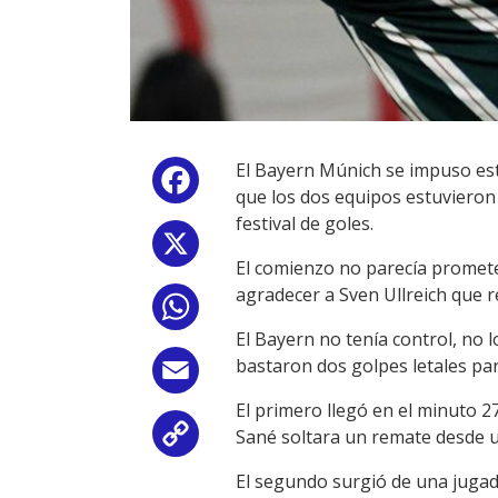
El Bayern Múnich se impuso est
Facebook
que los dos equipos estuvieron
festival de goles.
X
El comienzo no parecía prometed
agradecer a Sven Ullreich que 
WhatsApp
El Bayern no tenía control, no
bastaron dos golpes letales par
Email
El primero llegó en el minuto 2
Sané soltara un remate desde u
Copy
El segundo surgió de una jugada
Link