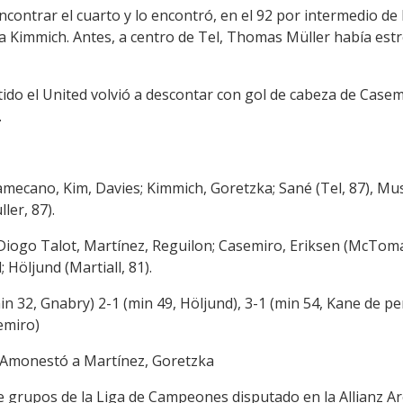
contrar el cuarto y lo encontró, en el 92 por intermedio de
a Kimmich. Antes, a centro de Tel, Thomas Müller había estr
tido el United volvió a descontar con gol de cabeza de Casem
.
pamecano, Kim, Davies; Kimmich, Goretzka; Sané (Tel, 87), Mu
ler, 87).
iogo Talot, Martínez, Reguilon; Casemiro, Eriksen (McToman
Höljund (Martiall, 81).
min 32, Gnabry) 2-1 (min 49, Höljund), 3-1 (min 54, Kane de pen
semiro)
. Amonestó a Martínez, Goretzka
 de grupos de la Liga de Campeones disputado en la Allianz A