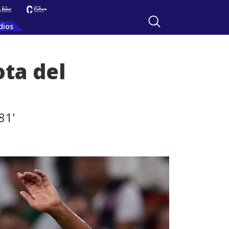
dios
ota del
81'