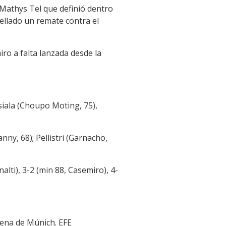
 Mathys Tel que definió dentro
ellado un remate contra el
iro a falta lanzada desde la
siala (Choupo Moting, 75),
ny, 68); Pellistri (Garnacho,
alti), 3-2 (min 88, Casemiro), 4-
rena de Múnich. EFE