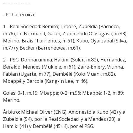
---------------
- Ficha técnica:
1 - Real Sociedad: Remiro; Traoré, Zubeldia (Pacheco,
m.76), Le Normand, Galán; Zubimendi (Olasagasti, m.83),
Merino, Brais (Turrientes, m.61); Kubo, Oyarzabal (Silva,
m.77) y Becker (Barrenetxea, m.61).
2 - PSG: Donnarumma; Hakimi (Soler, m.82), Hernández,
Beraldo, Mendes (Mukiele, m.61); Zaire-Emery, Vitinha,
Fabian (Ugarte, m.77); Dembélé (Kolo Muani, m.82),
Mbappé y Barcola (Kang-In Lee, m.46).
Goles: 0-1, m.15: Mbappé; 0-2, m.56: Mbappé; 1-2, m.89:
Merino.
Árbitro: Michael Oliver (ENG). Amonestó a Kubo (42) y a
Zubeldia (54), por la Real Sociedad; y a Mendes (28), a
Hamiki (41) y Dembélé (45+4), por el PSG.