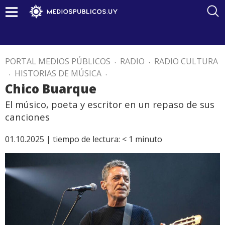
PORTAL MEDIOS PÚBLICOS
.
RADIO
.
RADIO CULTURA
.
HISTORIAS DE MÚSICA
.
Chico Buarque
El músico, poeta y escritor en un repaso de sus
canciones
01.10.2025 |
tiempo de lectura:
< 1
minuto