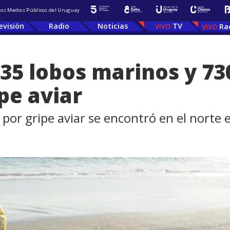
 los Medios Públicos del Uruguay
evisión
Radio
Noticias
TV
Ra
535 lobos marinos y 7
pe aviar
por gripe aviar se encontró en el norte 