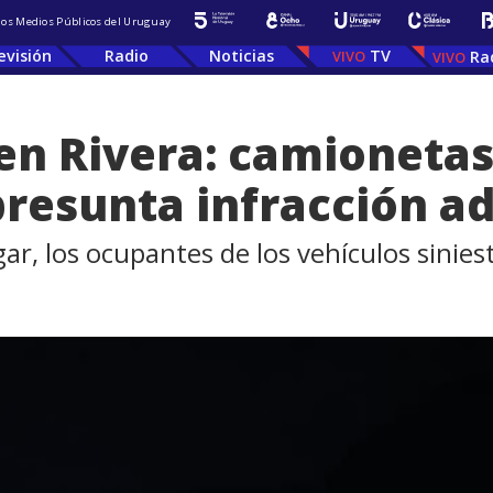
 los Medios Públicos del Uruguay
evisión
Radio
Noticias
TV
Ra
en Rivera: camionetas
presunta infracción a
gar, los ocupantes de los vehículos sinie