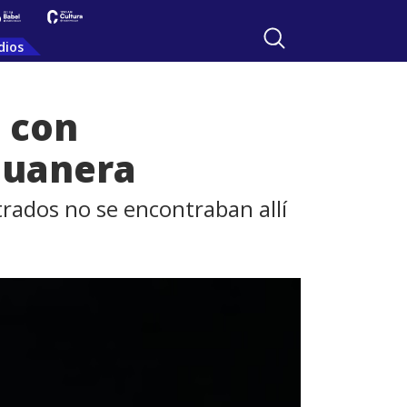
dios
 con
duanera
strados no se encontraban allí