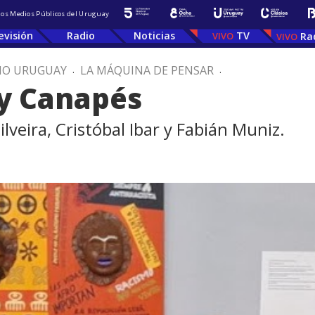
 los Medios Públicos del Uruguay
evisión
Radio
Noticias
TV
Ra
IO URUGUAY
.
LA MÁQUINA DE PENSAR
.
 y Canapés
lveira, Cristóbal Ibar y Fabián Muniz.