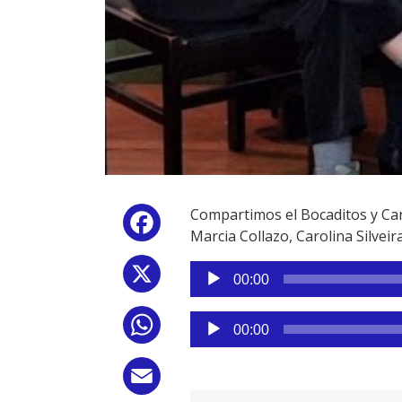
Compartimos el Bocaditos y Cana
Facebook
Marcia Collazo, Carolina Silveir
Reproductor
X
00:00
de
audio
Reproductor
WhatsApp
00:00
de
audio
Email