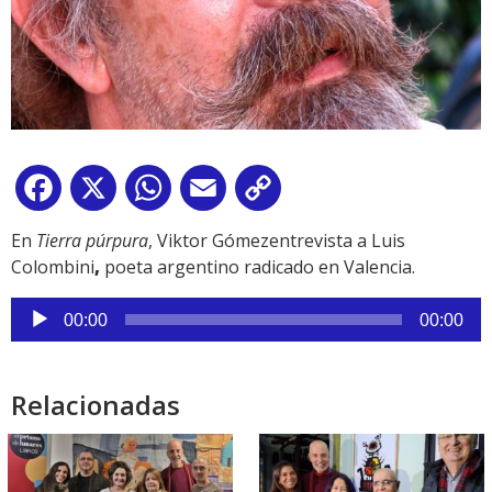
Facebook
X
WhatsApp
Email
Copy
Link
En
Tierra púrpura
, Viktor Gómezentrevista a Luis
Colombini
,
poeta argentino radicado en Valencia.
Reproductor
00:00
00:00
de
audio
Relacionadas