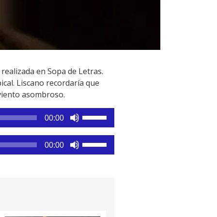
 realizada en Sopa de Letras.
ical. Liscano recordaría que
 viento asombroso.
Utiliza
00:00
las
teclas
Utiliza
00:00
de
las
flecha
teclas
arriba/abajo
de
para
flecha
aumentar
arriba/abajo
o
para