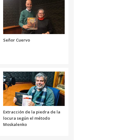
disminuir
aumentar
el
o
volumen.
disminuir
el
volumen.
Señor Cuervo
Extracción de la piedra de la
locura según el método
Moskalenko