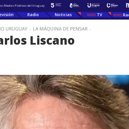
 los Medios Públicos del Uruguay
evisión
Radio
Noticias
TV
Ra
IO URUGUAY
.
LA MÁQUINA DE PENSAR
.
rlos Liscano