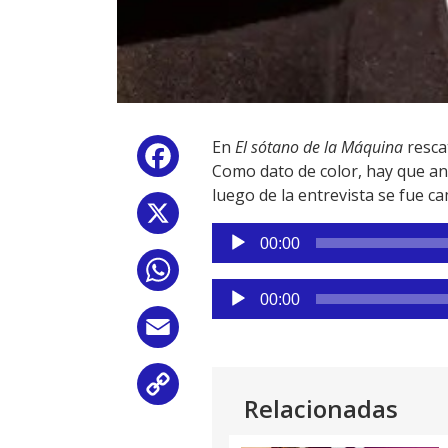
En
El sótano de la Máquina
resca
Facebook
Como dato de color, hay que anot
luego de la entrevista se fue 
X
Reproductor
00:00
de
WhatsApp
audio
Reproductor
00:00
de
Email
audio
Copy
Relacionadas
Link