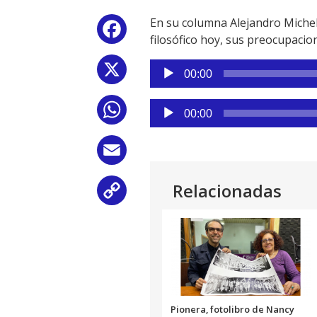
En su columna Alejandro Michele
Facebook
filosófico hoy, sus preocupacio
Reproductor
X
00:00
de
audio
Reproductor
WhatsApp
00:00
de
audio
Email
Relacionadas
Copy
Link
Pionera, fotolibro de Nancy