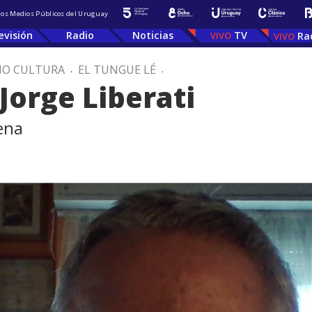
 los Medios Públicos del Uruguay
evisión
Radio
Noticias
TV
Ra
IO CULTURA
.
EL TUNGUE LÉ
.
 Jorge Liberati
ena