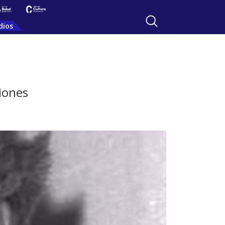
dios
iones