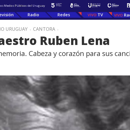
 los Medios Públicos del Uruguay
evisión
Radio
Redes
TV
Ra
IO URUGUAY
.
CANTORA
.
maestro Ruben Lena
emoria. Cabeza y corazón para sus canc