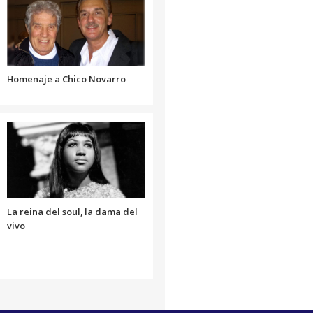
el
o
volumen.
disminuir
el
volumen.
Homenaje a Chico Novarro
La reina del soul, la dama del
vivo