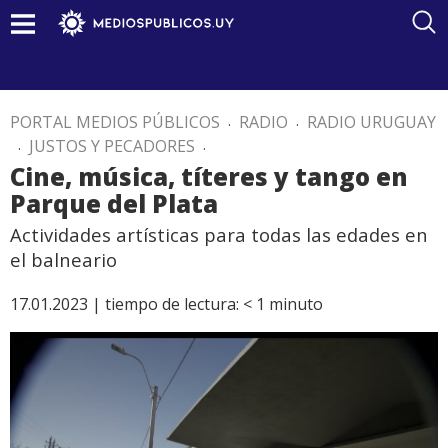
PORTAL MEDIOS PÚBLICOS
.
RADIO
.
RADIO URUGUAY
.
JUSTOS Y PECADORES
.
Cine, música, títeres y tango en
Parque del Plata
Actividades artísticas para todas las edades en
el balneario
17.01.2023 |
tiempo de lectura:
< 1
minuto