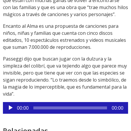
que están con muchas ganas de volver a encontrarse
con las familias y que es una obra que “trae muchos hilos
mágicos a través de canciones y varios personajes”.
Encanto al Alma es una propuesta de canciones para
niños, niñas y familias que cuenta con cinco discos
editados, 10 espectáculos estrenados y videos musicales
que suman 7.000.000 de reproducciones.
Passeggi dijo que buscan jugar con la dulzura y la
simpleza del colibrí, que va tejiendo algo que parece muy
invisible, pero que tiene que ver con que las especies se
sigan reproduciendo. “Lo traemos desde lo simbólico, de
la magia de lo imperceptible, que es fundamental para la
vida”.
Reproductor
00:00
00:00
de
audio
Relacionadas