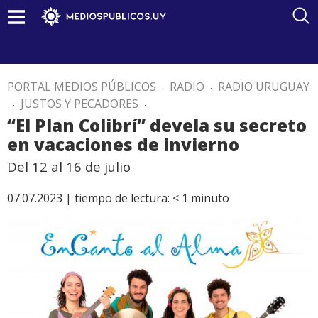
PORTAL MEDIOS PÚBLICOS
.
RADIO
.
RADIO URUGUAY
.
JUSTOS Y PECADORES
.
“El Plan Colibrí” devela su secreto
en vacaciones de invierno
Del 12 al 16 de julio
07.07.2023 |
tiempo de lectura:
< 1
minuto