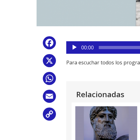
Reproductor
Facebook
de
00:00
audio
X
Para escuchar todos los progr
WhatsApp
Relacionadas
Email
Copy
Link