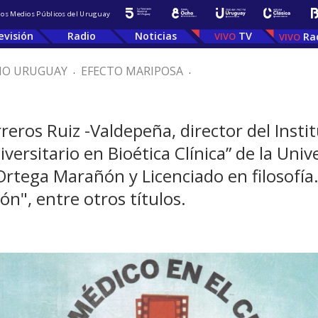
 los Medios Públicos del Uruguay
evisión
Radio
Noticias
TV
Ra
IO URUGUAY
.
EFECTO MARIPOSA
.
ros Ruiz -Valdepeña, director del Institu
iversitario en Bioética Clínica” de la Uni
ega Marañón y Licenciado en filosofía. 
n", entre otros títulos.