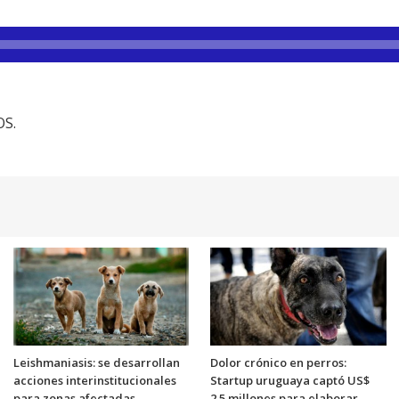
OS.
Leishmaniasis: se desarrollan
Dolor crónico en perros:
acciones interinstitucionales
Startup uruguaya captó US$
para zonas afectadas
2.5 millones para elaborar