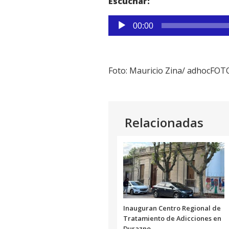
Escuchar:
Reproductor
00:00
de
audio
Foto: Mauricio Zina/ adhocFOT
Relacionadas
Inauguran Centro Regional de
Tratamiento de Adicciones en
Durazno