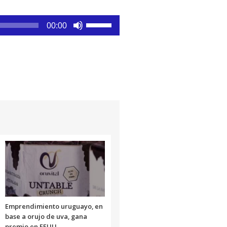
Utiliza
00:00
las
teclas
de
flecha
arriba/abajo
para
aumentar
o
disminuir
el
volumen.
Emprendimiento uruguayo, en
base a orujo de uva, gana
premio en EEUU