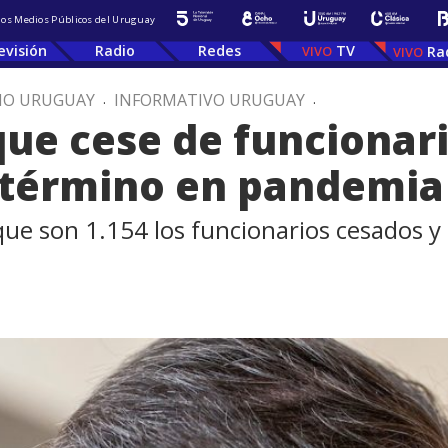
 los Medios Públicos del Uruguay
evisión
Radio
Redes
TV
Ra
IO URUGUAY
.
INFORMATIVO URUGUAY
.
que cese de funcionar
a término en pandemia
 que son 1.154 los funcionarios cesados 