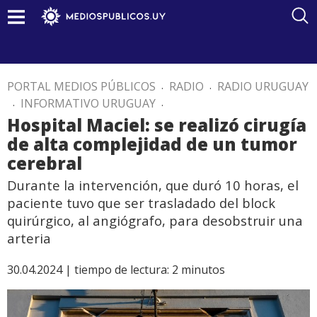
PORTAL MEDIOS PÚBLICOS
.
RADIO
.
RADIO URUGUAY
.
INFORMATIVO URUGUAY
.
Hospital Maciel: se realizó cirugía
de alta complejidad de un tumor
cerebral
Durante la intervención, que duró 10 horas, el
paciente tuvo que ser trasladado del block
quirúrgico, al angiógrafo, para desobstruir una
arteria
30.04.2024 |
tiempo de lectura:
2
minutos