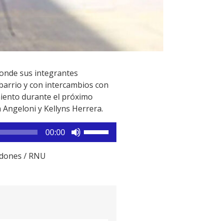
donde sus integrantes
 barrio y con intercambios con
ento durante el próximo
 Angeloni y Kellyns Herrera.
Utiliza
00:00
las
teclas
rdones / RNU
de
flecha
arriba/abajo
para
aumentar