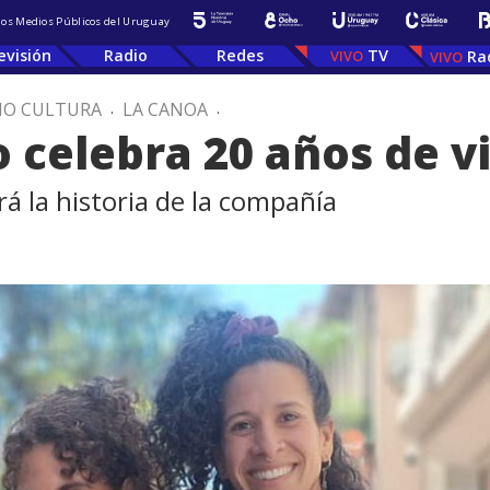
 los Medios Públicos del Uruguay
evisión
Radio
Redes
TV
Ra
IO CULTURA
.
LA CANOA
.
o celebra 20 años de v
á la historia de la compañía