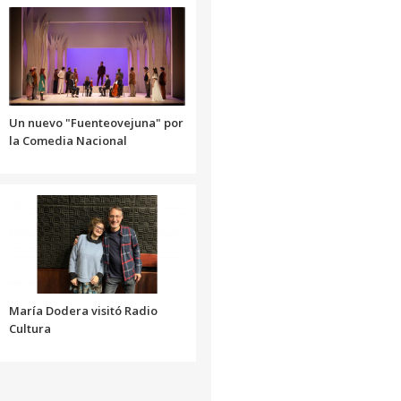
o
disminuir
el
volumen.
Un nuevo "Fuenteovejuna" por
la Comedia Nacional
María Dodera visitó Radio
Cultura