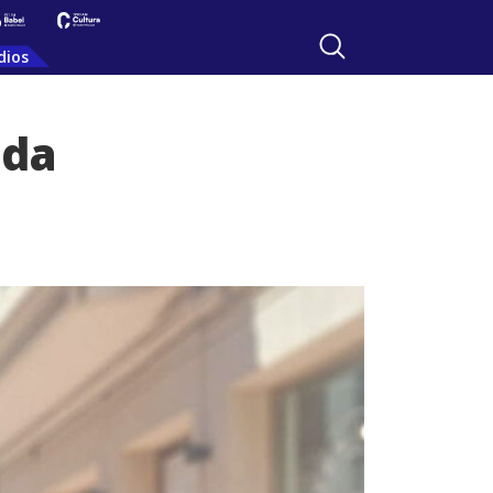
dios
ida