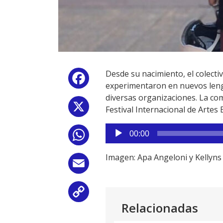
Desde su nacimiento, el colect
Facebook
experimentaron en nuevos lengua
diversas organizaciones. La 
X
Festival Internacional de Artes
Reproductor
00:00
WhatsApp
de
audio
Imagen: Apa Angeloni y Kellyns
Email
Copy
Relacionadas
Link