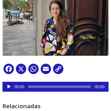
Facebook
X
WhatsApp
Email
Copy
Link
Reproductor
de
00:00
00:00
audio
Relacionadas