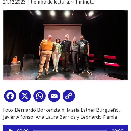
21.12.2023 |
tiempo de lectura:
< 1
minuto
Facebook
X
WhatsApp
Email
Copy
Link
Foto: Bernardo Borkenztain, María Esther Burgueño,
Javier Alfonso, Ana Laura Barrios y Leonardo Flamia
Reproductor