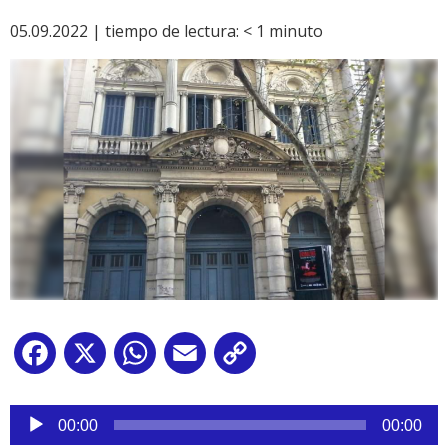
05.09.2022 |
tiempo de lectura:
< 1
minuto
Facebook
X
WhatsApp
Email
Copy
Link
Reproductor
de
00:00
00:00
audio