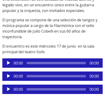
legado vivo, en un encuentro único entre la guitarra
popular y la orquesta, con invitados especiales.
El programa se compone de una selección de tangos y
música popular a cargo de la Filarmónica con el sello
inconfundible de Julio Cobelli en sus 60 años de
trayectoria.
El encuentro es este miércoles 17 de junio en la sala
principal del teatro Solís
Reproductor
00:00
00:00
de
audio
Reproductor
00:00
00:00
de
audio
Reproductor
00:00
00:00
de
audio