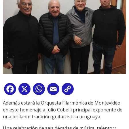
Facebook
X
WhatsApp
Email
Copy
Link
Además estará la Orquesta Filarmónica de Montevideo
en este homenaje a Julio Cobelli principal exponente de
una brillante tradición guitarrística uruguaya.
Una celebración de seis décadas de música, talento y