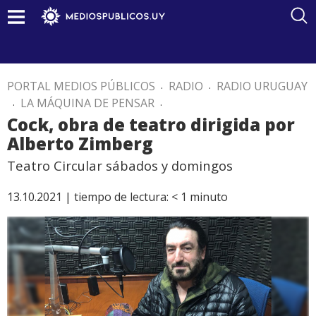
PORTAL MEDIOS PÚBLICOS
.
RADIO
.
RADIO URUGUAY
.
LA MÁQUINA DE PENSAR
.
Cock, obra de teatro dirigida por
Alberto Zimberg
Teatro Circular sábados y domingos
13.10.2021 |
tiempo de lectura:
< 1
minuto