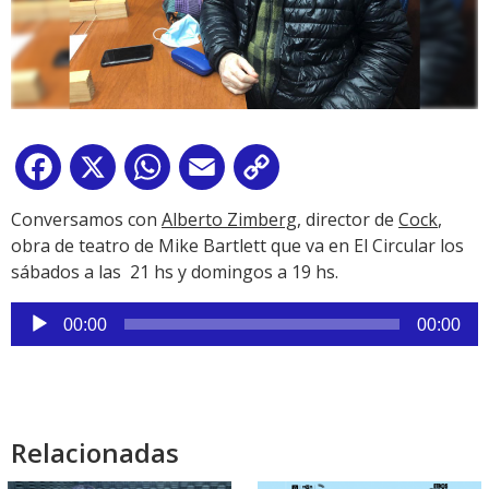
Facebook
X
WhatsApp
Email
Copy
Link
Conversamos con
Alberto Zimberg
, director de
Cock
,
obra de teatro de Mike Bartlett que va en El Circular los
sábados a las 21 hs y domingos a 19 hs.
Reproductor
00:00
00:00
de
audio
Relacionadas