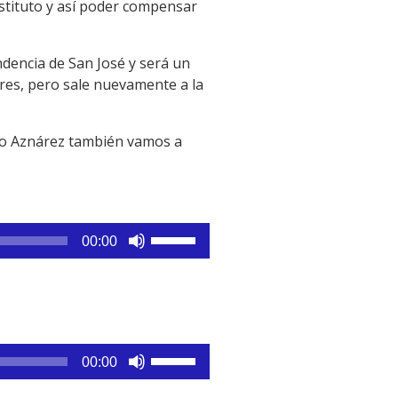
stituto y así poder compensar
ndencia de San José y será un
ores, pero sale nuevamente a la
rio Aznárez también vamos a
Utiliza
00:00
las
teclas
de
flecha
arriba/abajo
Utiliza
para
00:00
las
aumentar
teclas