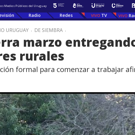
 los Medios Públicos del Uruguay
evisión
Radio
Redes
TV
Ra
IO URUGUAY
.
DE SIEMBRA
.
erra marzo entregando
es rurales
zación formal para comenzar a trabajar af