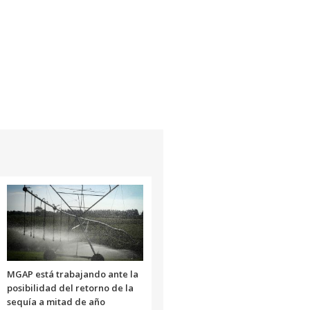
o
de
disminuir
flecha
el
arriba/abajo
volumen.
para
aumentar
o
disminuir
el
volumen.
MGAP está trabajando ante la
posibilidad del retorno de la
sequía a mitad de año