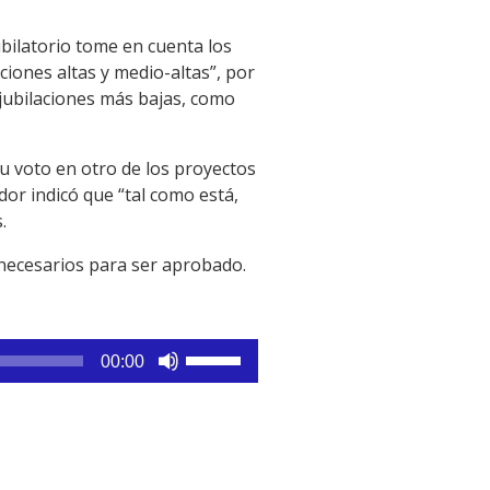
bilatorio tome en cuenta los
aciones altas y medio-altas”, por
 jubilaciones más bajas, como
su voto en otro de los proyectos
dor indicó que “tal como está,
.
 necesarios para ser aprobado.
Utiliza
00:00
las
teclas
de
flecha
arriba/abajo