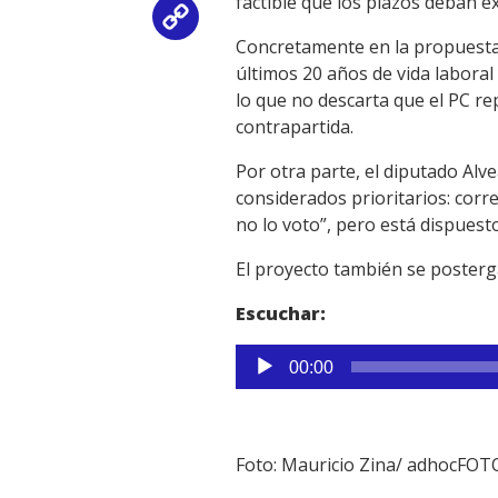
factible que los plazos deban e
Copy
Concretamente en la propuesta d
Link
últimos 20 años de vida laboral 
lo que no descarta que el PC r
contrapartida.
Por otra parte, el diputado Alv
considerados prioritarios: corre
no lo voto”, pero está dispuesto
El proyecto también se posterg
Escuchar:
Reproductor
00:00
de
audio
Foto: Mauricio Zina/ adhocFOT