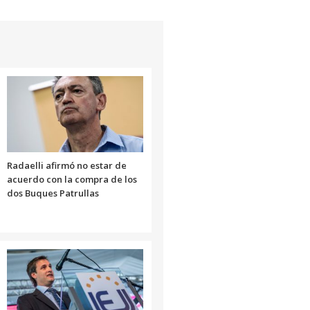
para
aumentar
o
disminuir
el
volumen.
Radaelli afirmó no estar de
acuerdo con la compra de los
dos Buques Patrullas