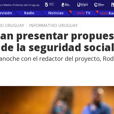
 los Medios Públicos del Uruguay
evisión
Radio
Noticias
TV
Ra
IO URUGUAY
.
INFORMATIVO URUGUAY
.
an presentar propues
de la seguridad socia
 anoche con el redactor del proyecto, Rod