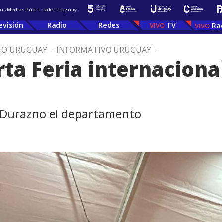
 los Medios Públicos del Uruguay
evisión
Radio
Redes
TV
Ra
IO URUGUAY
.
INFORMATIVO URUGUAY
.
a Feria internacional
y Durazno el departamento