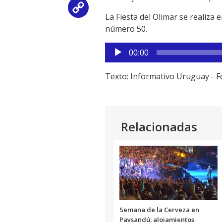
Copy
La Fiesta del Olimar se realiz
número 50.
Link
Reproductor
00:00
de
audio
Texto: Informativo Uruguay - Fo
Relacionadas
Semana de la Cerveza en
Paysandú: alojamientos