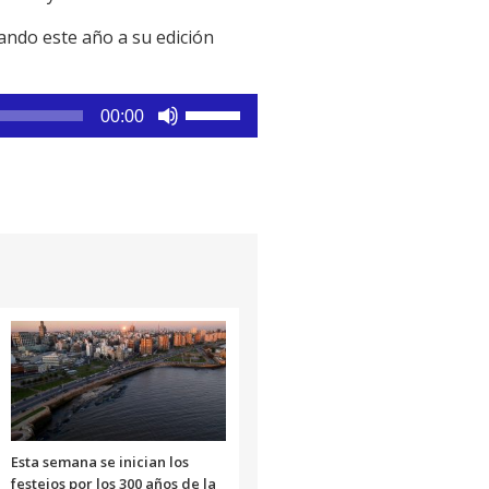
ando este año a su edición
Utiliza
00:00
las
teclas
de
flecha
arriba/abajo
para
aumentar
o
disminuir
el
volumen.
Esta semana se inician los
festejos por los 300 años de la