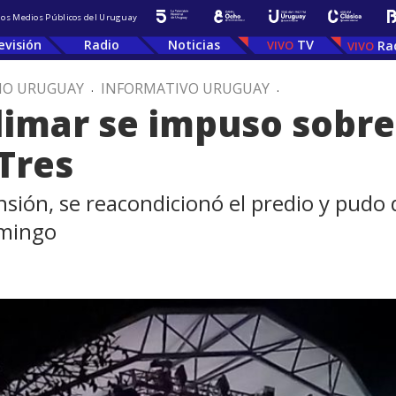
 los Medios Públicos del Uruguay
evisión
Radio
Noticias
TV
Ra
IO URUGUAY
.
INFORMATIVO URUGUAY
.
Olimar se impuso sobre
 Tres
ión, se reacondicionó el predio y pudo de
omingo