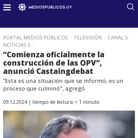
PORTAL MEDIOS PÚBLICOS
.
TELEVISIÓN
.
CANAL 5
.
NOTICIAS 5
.
“Comienza oficialmente la
construcción de las OPV”,
anunció Castaingdebat
“Esta es una situación que se informó, es un
proceso que culminó", agregó
09.12.2024 |
tiempo de lectura:
< 1
minuto