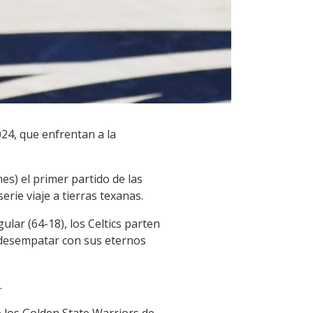
024, que enfrentan a la
es) el primer partido de las
rie viaje a tierras texanas.
lar (64-18), los Celtics parten
a desempatar con sus eternos
.
te los Golden State Warriors de