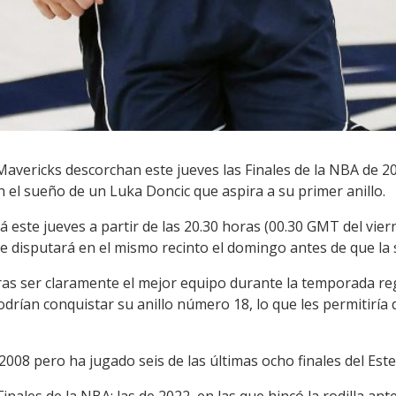
 Mavericks descorchan este jueves las Finales de la NBA de 2
n el sueño de un Luka Doncic que aspira a su primer anillo.
este jueves a partir de las 20.30 horas (00.30 GMT del viern
e disputará en el mismo recinto el domingo antes de que la se
tras ser claramente el mejor equipo durante la temporada regu
odrían conquistar su anillo número 18, lo que les permitirí
.
2008 pero ha jugado seis de las últimas ocho finales del Este
 Finales de la NBA: las de 2022, en las que hincó la rodilla an