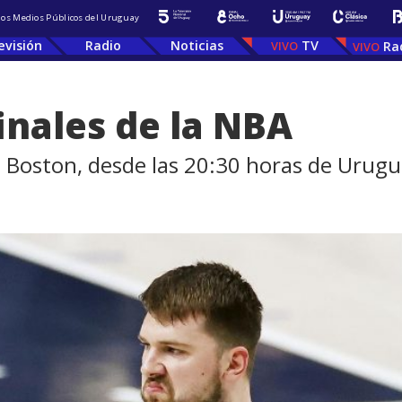
 los Medios Públicos del Uruguay
evisión
Radio
Noticias
TV
Ra
inales de la NBA
 Boston, desde las 20:30 horas de Urugua