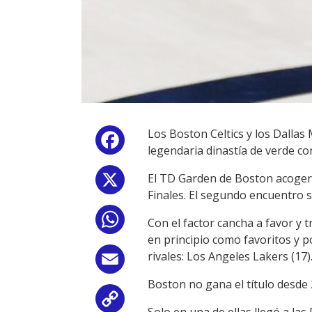
Los Boston Celtics y los Dallas
Facebook
legendaria dinastía de verde co
El TD Garden de Boston acogerá 
X
Finales. El segundo encuentro s
WhatsApp
Con el factor cancha a favor y 
en principio como favoritos y p
rivales: Los Angeles Lakers (17)
Email
Boston no gana el título desde 
Copy
Solo en una de ellas llegó a las