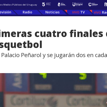
 los Medios Públicos del Uruguay
evisión
Radio
Noticias
TV
Ra
rimeras cuatro finales 
squetbol
Palacio Peñarol y se jugarán dos en cad