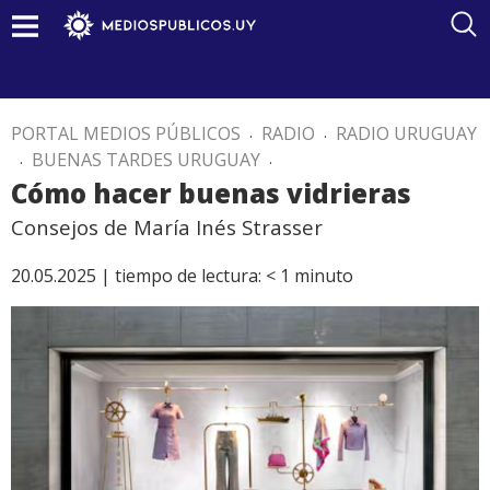
PORTAL MEDIOS PÚBLICOS
.
RADIO
.
RADIO URUGUAY
.
BUENAS TARDES URUGUAY
.
Cómo hacer buenas vidrieras
Consejos de María Inés Strasser
20.05.2025 |
tiempo de lectura:
< 1
minuto