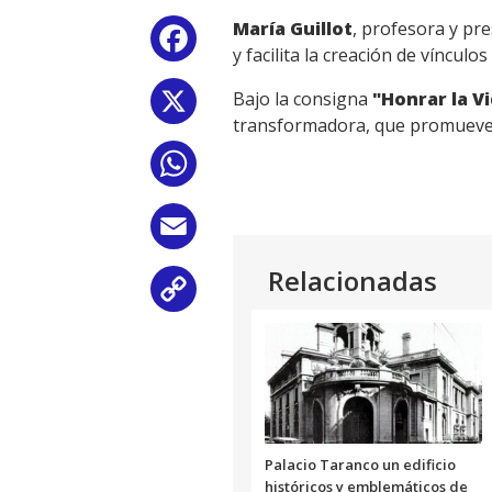
María Guillot
, profesora y pr
Facebook
y facilita la creación de vínculo
Bajo la consigna
"Honrar la V
X
transformadora, que promueve el
WhatsApp
Email
Relacionadas
Copy
Link
Palacio Taranco un edificio
históricos y emblemáticos de