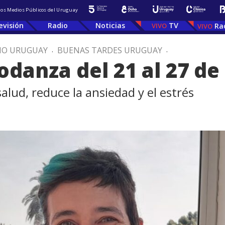
 los Medios Públicos del Uruguay
evisión
Radio
Noticias
TV
Ra
IO URUGUAY
.
BUENAS TARDES URUGUAY
.
danza del 21 al 27 de 
salud, reduce la ansiedad y el estrés