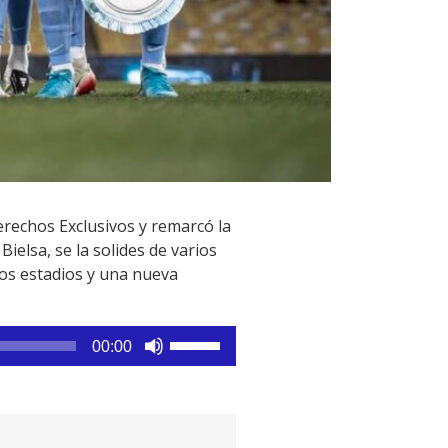
rechos Exclusivos y remarcó la
ielsa, se la solides de varios
los estadios y una nueva
Utiliza
00:00
las
teclas
de
flecha