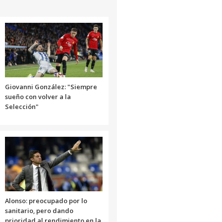
arriba/abajo
para
aumentar
o
disminuir
el
volumen.
Giovanni González: "Siempre
sueño con volver a la
Selección"
Alonso: preocupado por lo
sanitario, pero dando
prioridad al rendimiento en la