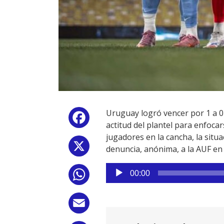
Uruguay logró vencer por 1 a 0
Facebook
actitud del plantel para enfocar
jugadores en la cancha, la situ
X
denuncia, anónima, a la AUF en
Reproductor
00:00
WhatsApp
de
audio
Email