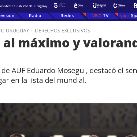
 los Medios Públicos del Uruguay
evisión
Radio
Redes
TV
Ra
IO URUGUAY
.
DERECHOS EXCLUSIVOS
.
al máximo y valorand
o de AUF Eduardo Mosegui, destacó el sen
r en la lista del mundial.